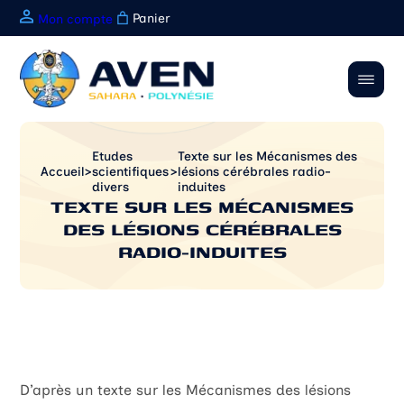
Panier
Mon compte
Etudes
Texte sur les Mécanismes des
Accueil
>
scientifiques
>
lésions cérébrales radio-
divers
induites
TEXTE SUR LES MÉCANISMES
Qui sommes nous ?
DES LÉSIONS CÉRÉBRALES
Historique de l’AVEN
Comment être indemnisé 
Statut de l’AVEN
Présentation du CIVEN
Enquête de descendance
RADIO-INDUITES
Règlement intérieur
Liste des essais nucléaire
Maladies radio-induites
Contacts régions
Maladies reconnues
Etudes scientifiques diver
Nos partenaires
Lois d’indemnisations
Rapport UNSCEAR
Faire un don
Payer ma cotisation ou A
D’après un texte sur les Mécanismes des lésions