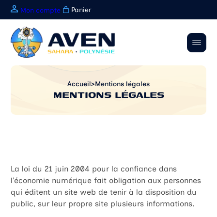
Panier
Mon compte
Accueil
>
Mentions légales
MENTIONS LÉGALES
Qui sommes nous ?
Historique de l’AVEN
Comment être indemnisé 
Statut de l’AVEN
Présentation du CIVEN
Enquête de descendance
Règlement intérieur
Liste des essais nucléaire
Maladies radio-induites
Contacts régions
Maladies reconnues
Etudes scientifiques diver
Nos partenaires
Lois d’indemnisations
Rapport UNSCEAR
Faire un don
La loi du 21 juin 2004 pour la confiance dans
Payer ma cotisation ou A
l’économie numérique fait obligation aux personnes
qui éditent un site web de tenir à la disposition du
public, sur leur propre site plusieurs informations.