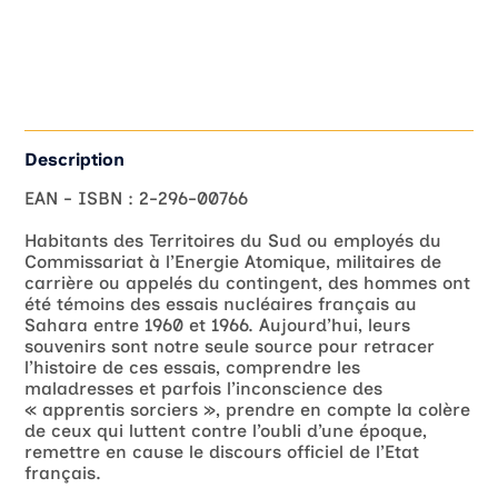
des
essais
nucléaires
français
au
Sahara
1960
Description
-
1966
EAN - ISBN : 2-296-00766
Habitants des Territoires du Sud ou employés du
Commissariat à l’Energie Atomique, militaires de
carrière ou appelés du contingent, des hommes ont
été témoins des essais nucléaires français au
Sahara entre 1960 et 1966. Aujourd’hui, leurs
souvenirs sont notre seule source pour retracer
l’histoire de ces essais, comprendre les
maladresses et parfois l’inconscience des
« apprentis sorciers », prendre en compte la colère
de ceux qui luttent contre l’oubli d’une époque,
remettre en cause le discours officiel de l’Etat
français.