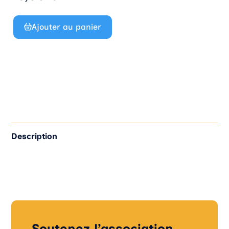
Ajouter au panier
quantité
de
Sacoche
avec
logo
AVEN
Description
Soutenez l’association